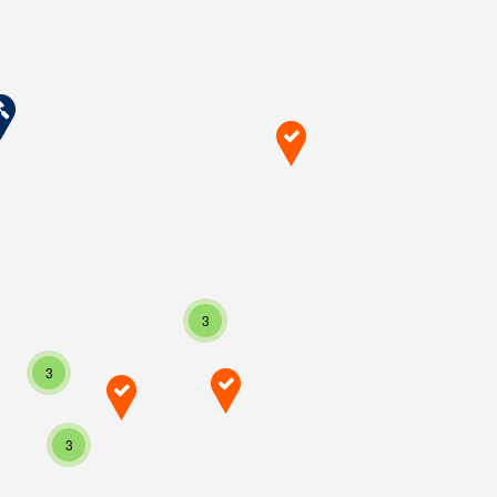
3
3
3