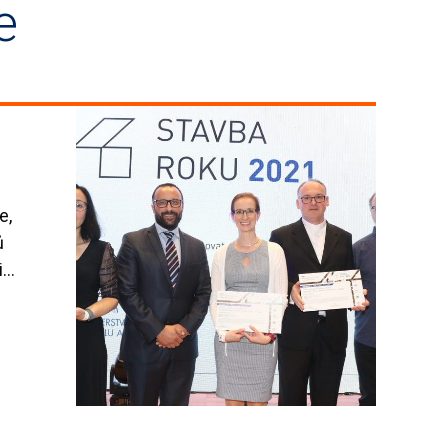
e
m
e,
ů
i…