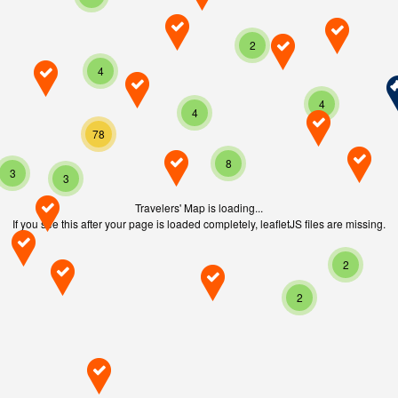
2
4
4
4
78
8
3
3
Travelers' Map is loading...
If you see this after your page is loaded completely, leafletJS files are missing.
2
2