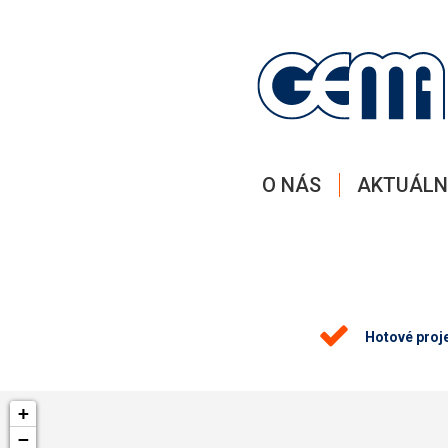
O NÁS
AKTUÁLN
Hotové proj
+
−