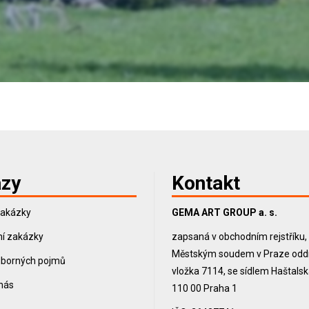
zy
Kontakt
zakázky
GEMA ART GROUP a. s.
í zakázky
zapsaná v obchodním rejstříku
Městským soudem v Praze oddíl
dborných pojmů
vložka 7114, se sídlem Haštals
 nás
110 00 Praha 1