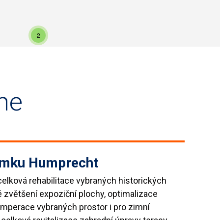
2
me
zámku Humprecht
elková rehabilitace vybraných historických
é zvětšení expoziční plochy, optimalizace
emperace vybraných prostor i pro zimní