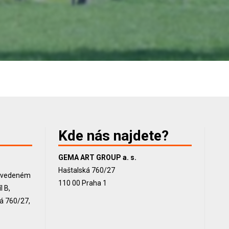
Kde nás najdete?
GEMA ART GROUP a. s.
Haštalská 760/27
, vedeném
110 00 Praha 1
 B,
ká 760/27,