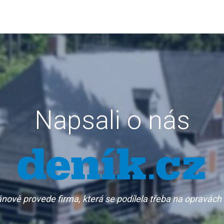
Napsali o nás
ánově provede firma, která se podílela třeba na opravác