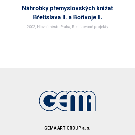
Náhrobky přemyslovských knížat
Břetislava II. a Bořivoje II.
2002
,
Hlavní město Praha
,
Realizované projekty
GEMA ART GROUP a. s.