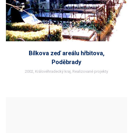
Bílkova zeď areálu hřbitova,
Poděbrady
2002
,
Královéhradecký kraj
,
Realizované projekty