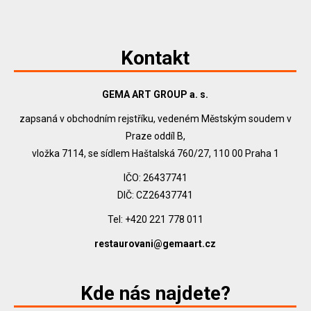
Kontakt
GEMA ART GROUP a. s.
zapsaná v obchodním rejstříku, vedeném Městským soudem v
Praze oddíl B,
vložka 7114, se sídlem Haštalská 760/27, 110 00 Praha 1
IČO: 26437741
DIČ: CZ26437741
Tel: +420 221 778 011
restaurovani@gemaart.cz
Kde nás najdete?