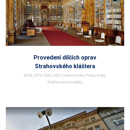
Provedení dílčích oprav
Strahovského kláštera
2018
,
2019
,
2020
,
2021
,
Hlavní město Praha
,
Kraje
,
Realizované projekty