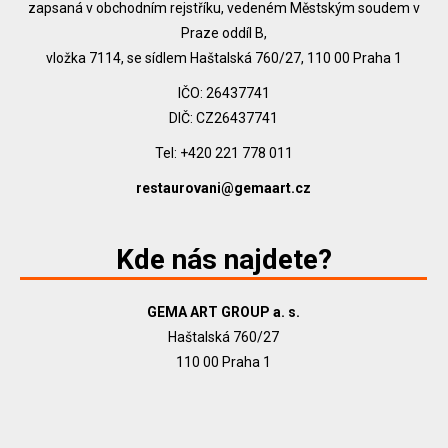
zapsaná v obchodním rejstříku, vedeném Městským soudem v
Praze oddíl B,
vložka 7114, se sídlem Haštalská 760/27, 110 00 Praha 1
IČO: 26437741
DIČ: CZ26437741
Tel: +420 221 778 011
restaurovani@gemaart.cz
Kde nás najdete?
GEMA ART GROUP a. s.
Haštalská 760/27
110 00 Praha 1