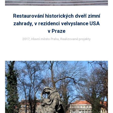
Restaurování historických dveří zimní
zahrady, v rezidenci velvyslance USA
v Praze
2017
,
Hlavní město Praha
,
Realizované projekty