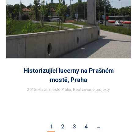
Historizující lucerny na Prašném
mostě, Praha
2015
,
Hlavní město Praha
,
Realizované projekty
1
2
3
4
→