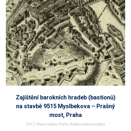
Zajištění barokních hradeb (bastionů)
na stavbě 9515 Myslbekova – Prašný
most, Praha
2017
,
Hlavní město Praha
,
Realizované projekty