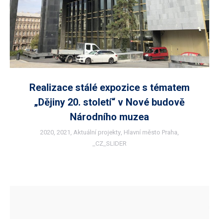
Realizace stálé expozice s tématem
„Dějiny 20. století“ v Nové budově
Národního muzea
2020
,
2021
,
Aktuální projekty
,
Hlavní město Praha
,
_CZ_SLIDER