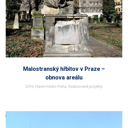
Malostranský hřbitov v Praze –
obnova areálu
2016
,
Hlavní město Praha
,
Realizované projekty