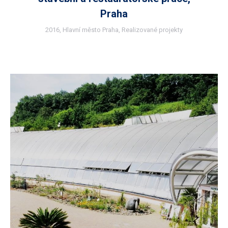
Praha
2016
,
Hlavní město Praha
,
Realizované projekty