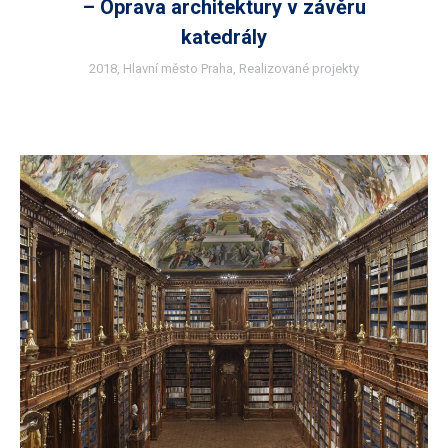
– Oprava architektury v závěru
katedrály
2018
,
Hlavní město Praha
,
Realizované projekty