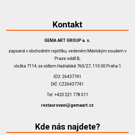
Kontakt
GEMA ART GROUP a. s.
zapsaná v obchodním rejstříku, vedeném Městským soudem v
Praze oddíl B,
vložka 7114, se sídlem Haštalská 760/27, 110 00 Praha 1
IČO: 26437741
DIČ: CZ26437741
Tel: +420 221 778 011
restaurovani@gemaart.cz
Kde nás najdete?