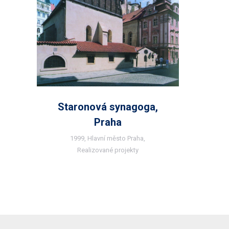
Staronová synagoga,
Praha
1999
,
Hlavní město Praha
,
Realizované projekty