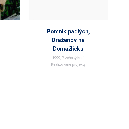
Pomník padlých,
Draženov na
Domažlicku
1999
,
Plzeňský kraj
,
Realizované projekty