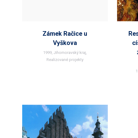
Zámek Račice u
Res
Vyškova
cí
1999
,
Jihomoravský kraj
,
Realizované projekty
1