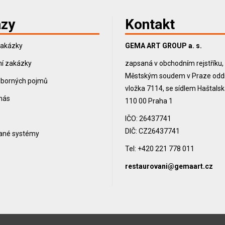
zy
Kontakt
zakázky
GEMA ART GROUP a. s.
í zakázky
zapsaná v obchodním rejstříku
Městským soudem v Praze oddíl
dborných pojmů
vložka 7114, se sídlem Haštals
 nás
110 00 Praha 1
IČO: 26437741
DIČ: CZ26437741
vané systémy
Tel: +420 221 778 011
restaurovani@gemaart.cz