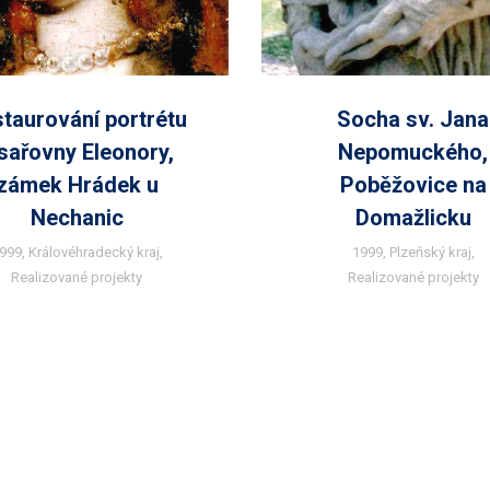
taurování portrétu
Socha sv. Jana
sařovny Eleonory,
Nepomuckého,
zámek Hrádek u
Poběžovice na
Nechanic
Domažlicku
999
,
Královéhradecký kraj
,
1999
,
Plzeňský kraj
,
Realizované projekty
Realizované projekty