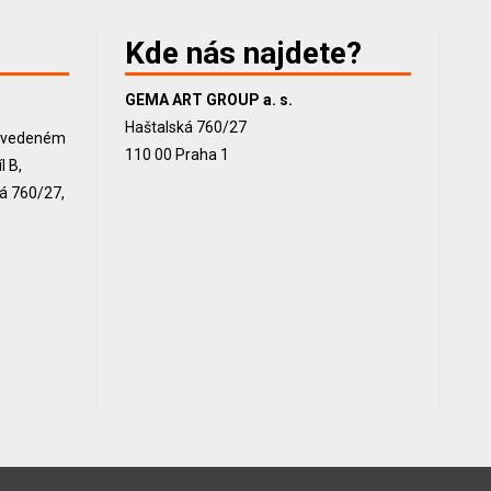
Kde nás najdete?
GEMA ART GROUP a. s.
Haštalská 760/27
, vedeném
110 00 Praha 1
 B,
ká 760/27,