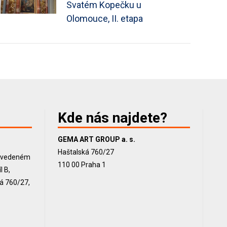
Svatém Kopečku u
Olomouce, II. etapa
Kde nás najdete?
GEMA ART GROUP a. s.
Haštalská 760/27
, vedeném
110 00 Praha 1
 B,
ká 760/27,