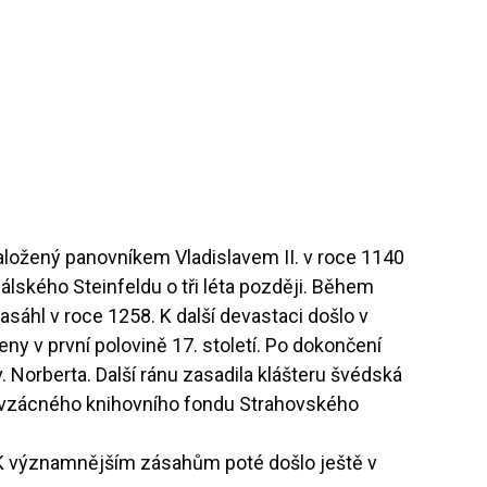
založený panovníkem Vladislavem II. v roce 1140
álského Steinfeldu o tři léta později. Během
sáhl v roce 1258. K další devastaci došlo v
ny v první polovině 17. století. Po dokončení
 Norberta. Další ránu zasadila klášteru švédská
tně vzácného knihovního fondu Strahovského
K významnějším zásahům poté došlo ještě v