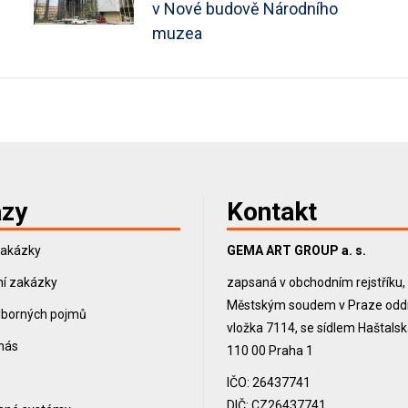
v Nové budově Národního
muzea
zy
Kontakt
zakázky
GEMA ART GROUP a. s.
í zakázky
zapsaná v obchodním rejstříku
Městským soudem v Praze oddíl
dborných pojmů
vložka 7114, se sídlem Haštals
 nás
110 00 Praha 1
IČO: 26437741
DIČ: CZ26437741