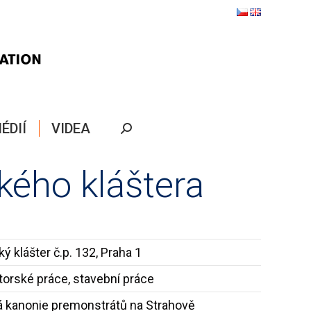
ÉDIÍ
VIDEA
Search:
kého kláštera
ý klášter č.p. 132, Praha 1
torské práce, stavební práce
á kanonie premonstrátů na Strahově