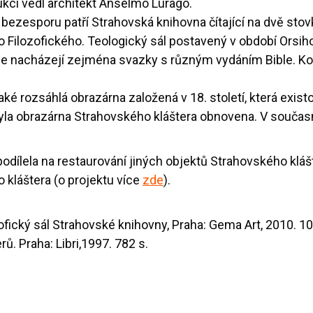
kci vedl architekt Anselmo Lurago.
bezesporu patří Strahovská knihovna čítající na dvě stov
 Filozofického. Teologický sál postavený v období Orsiho
se nacházejí zejména svazky s různým vydáním Bible. Ko
také rozsáhlá obrazárna založená v 18. století, která exis
byla obrazárna Strahovského kláštera obnovena. V součas
dílela na restaurování jiných objektů Strahovského klášt
 kláštera (o projektu více
zde
).
fický sál Strahovské knihovny, Praha: Gema Art, 2010. 10
ů. Praha: Libri,1997. 782 s.