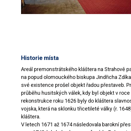
Historie místa
Areál premonstrátského kláštera na Strahově pa
na popud olomouckého biskupa Jindřicha Zdíka. P
své existence prošel objekt řadou přestaveb. Pr
průběhu husitských válek, kdy byl objekt v roce
rekonstrukce roku 1626 byly do kláštera slavno
vojska, která na sklonku třicetileté války (r. 
kláštera.
V letech 1671 až 1674 následovala barokní př