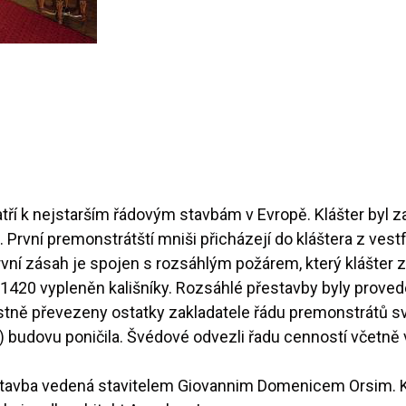
tří k nejstarším řádovým stavbám v Evropě. Klášter byl 
rvní premonstrátští mniši přicházejí do kláštera z vestf
vní zásah je spojen s rozsáhlým požárem, který klášter za
 1420 vypleněn kališníky. Rozsáhlé přestavby byly provede
stně převezeny ostatky zakladatele řádu premonstrátů sv.
1648) budovu poničila. Švédové odvezli řadu cenností vče
estavba vedená stavitelem Giovannim Domenicem Orsim. 