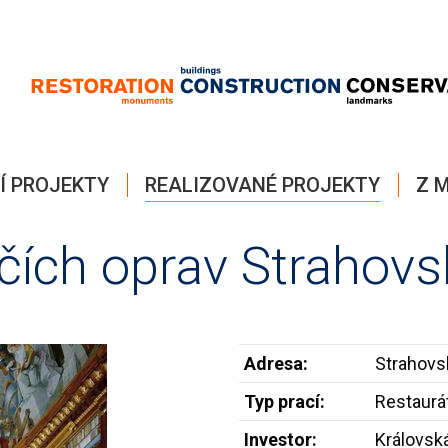
Í PROJEKTY
REALIZOVANÉ PROJEKTY
Z M
lčích oprav Strahovs
Adresa:
Strahovsk
Typ prací:
Restaurá
Investor:
Královsk