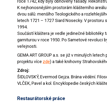
roce 1742, kdy byly obnoveny fasády. Rekonstru
K nejhonosnějším prostorám klášterního areálu 
dvou sálů: menšího Teologického a rozlehlejšího
letech 1721 – 1727 Siard Nosecky. V prostoru 
1994.
Součástí kláštera je vedle jedinečné bibliotéky 
garniturou v roce 1950. Po Sametové revoluci 
veřejnosti.
GEMA ART GROUP a.s. se již v minulých letech po
projektu více
zde
) a také knihovny Strahovského
Zdroj:
ŠIDLOVSKÝ, Evermod Gejza. Brána vědění. Filoso
VLČEK, Pavel a kol. Encyklopedie českých klášter
Restaurátorské práce