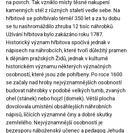
na povrch. Tak vzniklo místy těsné nakupení
kamenných stél z různých staletí vedle sebe. Na
hřbitově se pohřbívalo téměř 350 let a za tu dobu
se tu nashromáždilo zhruba 12 tisíc náhrobků.
Užívání hřbitova bylo zakázáno roku 1787.
Historický význam hřbitova spočívá jednak v
nápisech na náhrobcích, které tvoří důležitý pramen
k dějinám pražských Židů, jednak v kulturně
historickém významu některých význačných
osobností, které jsou zde pohřbeny. Po roce 1600
se začaly nad hroby nejvýznamnějších osobností
budovat náhrobky v podobě velkých tumb, zvaných
ohel (stánek) nebo hojzl (domek). Větší plocha
dovolovala umístění obsáhlejších náhrobních
nápisů, líčících významné činy a dobré skutky
zemřelého. Nejvýznamnější osobností je
bezesporu náboženský učenec a pedagog Jehuda