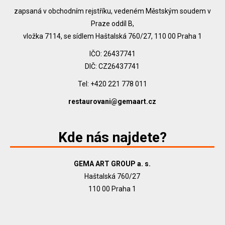
zapsaná v obchodním rejstříku, vedeném Městským soudem v
Praze oddíl B,
vložka 7114, se sídlem Haštalská 760/27, 110 00 Praha 1
IČO: 26437741
DIČ: CZ26437741
Tel: +420 221 778 011
restaurovani@gemaart.cz
Kde nás najdete?
GEMA ART GROUP a. s.
Haštalská 760/27
110 00 Praha 1