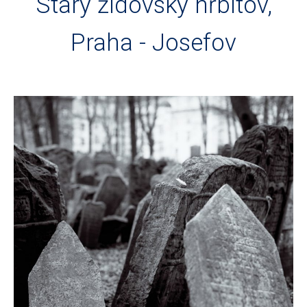
Starý židovský hřbitov,
Praha - Josefov