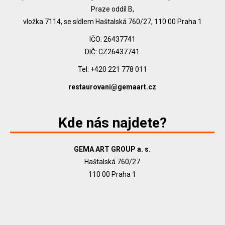
Praze oddíl B,
vložka 7114, se sídlem Haštalská 760/27, 110 00 Praha 1
IČO: 26437741
DIČ: CZ26437741
Tel: +420 221 778 011
restaurovani@gemaart.cz
Kde nás najdete?
GEMA ART GROUP a. s.
Haštalská 760/27
110 00 Praha 1