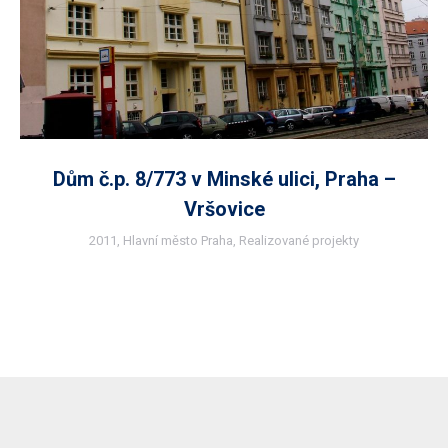
Dům č.p. 8/773 v Minské ulici, Praha –
Vršovice
2011
,
Hlavní město Praha
,
Realizované projekty