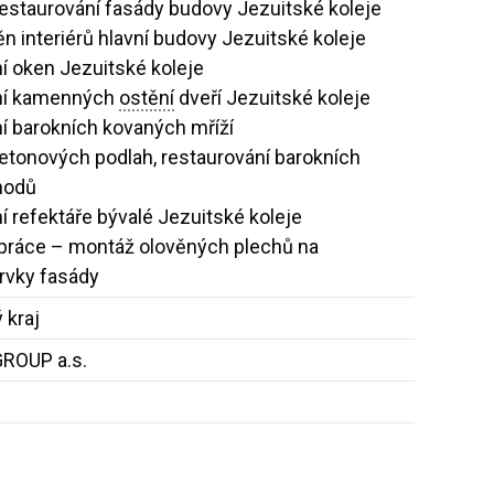
estaurování fasády budovy Jezuitské koleje
n interiérů hlavní budovy Jezuitské koleje
í oken Jezuitské koleje
ní kamenných
ostění
dveří Jezuitské koleje
í barokních kovaných mříží
tonových podlah, restaurování barokních
hodů
 refektáře bývalé Jezuitské koleje
práce – montáž olověných plechů na
prvky fasády
 kraj
ROUP a.s.