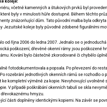
ké koleje:
riéru, včetně kamenných a štukových prvků byl proveden j
které byly v minulosti hůře dostupné. Během těchto prů
nty znázorňující dům. Tato původní malba byla odkryta 
 Jezuitské koleje byly původně zdobené figurálními mot
o od října 2006 do ledna 2007. Jednalo se o jednoduchá č
nická poškození, dřevěné okenní rámy jsou poškozené 
rámu. Kování bylo částečně zkorodované či chybělo úplně
lně fotodokumentovala a popsala. Po převezení do restau
k. Po rozebrání jednotlivých okenních rámů se rozhodlo 
 ke kompletní výměně za kopie. Nevyhovující uvolněné 
kopie. V případě poškrábání okenních tabulí se skla nevy
ě a dřevokaznému hmyzu.
ící části doplněny identickými kopiemi. Na závěr se povr