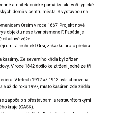
cenné architektonické památky tak tvoří typické
anských domů v centru města. S výstavbou na
Domenicem Orsim v roce 1667. Projekt nové
rys objektu nese tvar písmene F. Fasáda je
ě cibulové věže.
ji umírá architekt Orsi, zakázku proto přebírá
 kasárny. Ze severního křídla byl zřízen
dovy. V roce 1842 došlo ke ztržení jedné ze tři
nteriéru. V letech 1912 až 1913 byla obnovena
la až do roku 1997, místo kasáren zde zřídila
se započalo s přestavbami a restaurátorskými
ého kraje (GASK).