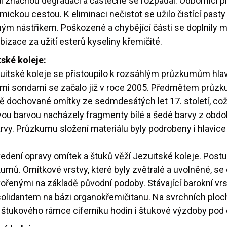
l značnou degradaci a částečně se rozpadal. Odborníci pr
ckou cestou. K eliminaci nečistot se užilo čistící past
ým nástřikem. Poškozené a chybějící části se doplnily
izace za užití esterů kyseliny křemičité.
ské koleje:
itské koleje se přistoupilo k rozsáhlým průzkumům hlavn
ými sondami se začalo již v roce 2005. Předmětem průzku
 dochované omítky ze sedmdesátých let 17. století, což 
vou barvou nacházely fragmenty bílé a šedé barvy z obdob
y. Průzkumu složení materiálu byly podrobeny i hlavice p
ení opravy omítek a štuků věží Jezuitské koleje. Postup
ů. Omítkové vrstvy, které byly zvětralé a uvolněné, se od
ořenými na základě původní podoby. Stávající barokní vr
olidantem na bázi organokřemičitanu. Na svrchních ploc
í štukového rámce ciferníku hodin i štukové výzdoby pod 