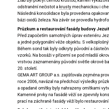
Žlab byl pokryt černou krustou, kámen vykazova
odstranění nečistot a
krusty
mechanickou i chemi
Následná konsolidace byla provedena opakovan
bázi oxidů železa. Na závěr se provedla hydrofob
Průzkum a restaurování fasády budovy Jezuit
Před započetím samotných úprav exteriéru Jezu
a jedné polygonální věže objektu. S velkoplošn
Během sond tak byly odkryty původní a částečně
vzorků. Na bosáži v přízemí se pod mladší okro
vrstvou zaznamenány původní světle okrové barv
20. století.
GEMA ART GROUP a.s. zajišťovala zejména proved
roce 2006, navázal na předchozí výsledky průzkum
a opadané omítky byly nahrazeny omítkami vytv
Kamenné prvky na fasádě věží se zpevnily kons
prací na záchraně fasády věží bylo restaurován