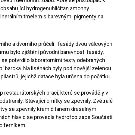
ovedli demontáž žlabu. Poté se přistoupilo k
y obsahující hydrogenuhličitan amonný.
 minerálním tmelem s barevnými
pigmenty
na
ího a dvorního průčelí i fasády dvou válcových
mu bylo zjištění původní barevnosti fasády.
se potvrdilo laboratorními testy odebraných
í baroka. Na lisénách byly pod novější zelenou
ilastrů, jejichž datace byla určena do počátku
 restaurátorských prací, které se prováděly v
stranily. Stávající omítky se zpevnily. Zvětralé
stvy se zpevnily křemičitanem draselným.
hách hlavic se provedla hydrofobizace.Součástí
ciferníkem.