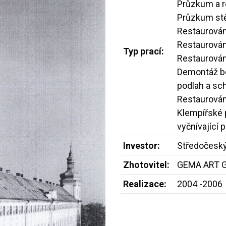
Průzkum a r
Průzkum stě
Restaurován
Restaurová
Typ prací:
Restaurován
Demontáž be
podlah a sc
Restaurování
Klempířské 
vyčnívající 
Investor:
Středočeský
Zhotovitel:
GEMA ART G
Realizace:
2004 -2006