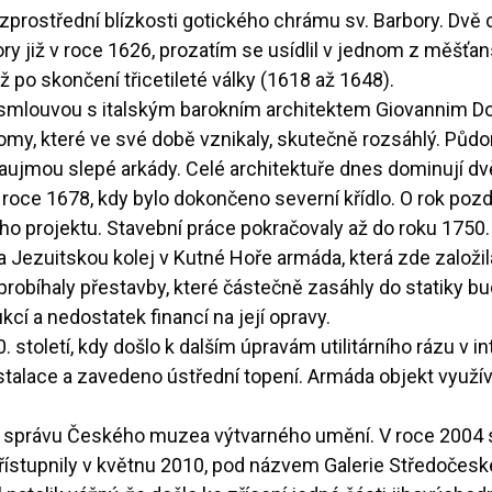
zprostřední blízkosti gotického chrámu sv. Barbory. Dvě 
ry již v roce 1626, prozatím se usídlil v jednom z měšť
po skončení třicetileté války (1618 až 1648).
ž smlouvou s italským barokním architektem Giovannim 
omy, které ve své době vznikaly, skutečně rozsáhlý. Půdo
zaujmou slepé arkády. Celé architektuře dnes dominují dv
roce 1678, kdy bylo dokončeno severní křídlo. O rok pozdě
ího projektu. Stavební práce pokračovaly až do roku 1750.
 Jezuitskou kolej v Kutné Hoře armáda, která zde založila
 probíhaly přestavby, které částečně zasáhly do statiky bu
í a nedostatek financí na její opravy.
století, kdy došlo k dalším úpravám utilitárního rázu v i
talace a zavedeno ústřední topení. Armáda objekt využíva
d správu Českého muzea výtvarného umění. V roce 2004 
přístupnily v květnu 2010, pod názvem Galerie Středočesk