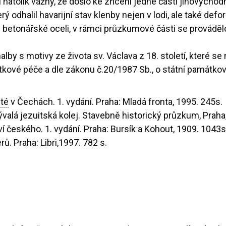
 natolik vážný, že došlo ke zřícení jedné části jihovýchod
odhalil havarijní stav klenby nejen v lodi, ale také defor
z betonářské oceli, v rámci průzkumové části se prováděl
lby s motivy ze života sv. Václava z 18. století, které se
kové péče a dle zákonu č.20/1987 Sb., o státní památkov
ité
v Čechách. 1. vydání. Praha: Mladá fronta, 1995. 245s.
ývalá jezuitská kolej. Stavebně historický průzkum, Praha
 českého. 1. vydání. Praha: Bursík a Kohout, 1909. 1043s
ů. Praha: Libri,1997. 782 s.