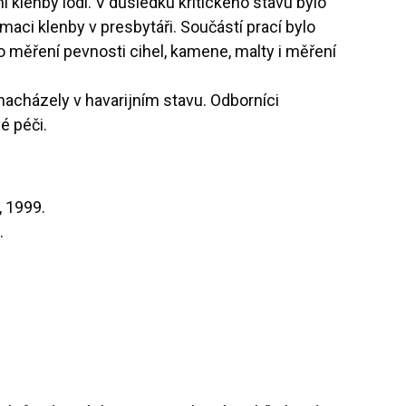
ní klenby lodi. V důsledku kritického stavu bylo
maci klenby v presbytáři. Součástí prací bylo
o měření pevnosti cihel, kamene, malty i měření
 nacházely v havarijním stavu. Odborníci
é péči.
, 1999.
.