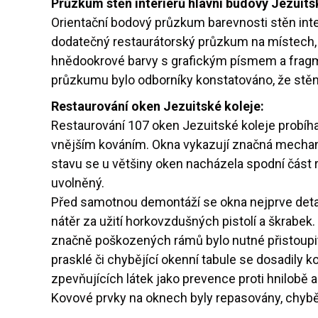
Průzkum stěn interiérů hlavní budovy Jezuits
Orientační bodový průzkum barevnosti stěn inte
dodatečný restaurátorský průzkum na místech, 
hnědookrové barvy s grafickým písmem a fragme
průzkumu bylo odborníky konstatováno, že stěny
Restaurování oken Jezuitské koleje:
Restaurování 107 oken Jezuitské koleje probíhal
vnějším kováním. Okna vykazují značná mecha
stavu se u většiny oken nacházela spodní část 
uvolněný.
Před samotnou demontáží se okna nejprve detai
nátěr za užití horkovzdušných pistolí a škrabe
značně poškozených rámů bylo nutné přistoupit
prasklé či chybějící okenní tabule se dosadily 
zpevňujících látek jako prevence proti hnilob
Kovové prvky na oknech byly repasovány, chyběj