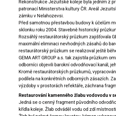
Rekonstrukce Jezuitské koleje byla jedním z pr
patronací Ministerstva kultury ČR. Areál Jezui
zámku v Nelahozevsi.
Před samotnou přestavbou budovy k účelům muze
sklonku roku 2004. Stavebně historický průzkum
Rozsáhlý restaurátorský průzkum zajišťovala GE
maximální eliminaci nevhodných zásahů do bar
restaurátorský průzkum se realizoval ještě bě
GEMA ART GROUP a.s. tak zajistila průzkum omít
odborníci objevili barokní odvodňovací kanál, j
Kromě restaurátorských průzkumů, vypracován
podílela na konkrétních odborných zásazích. Za
výzdoby v prostorách refektáře, záchrana frag
Restaurování kamenného žlabu vodovodu v se
Jedná se o cenný fragment původního odvodňov
křídla koleje. Žlab odváděl vodu od zdí místnosti