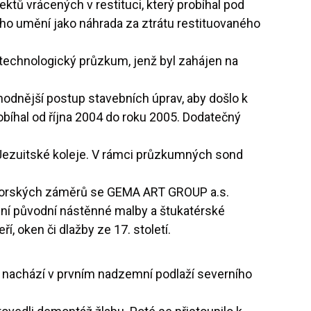
tů vrácených v restituci, který probíhal pod
ého umění jako náhrada za ztrátu restituovaného
technologický průzkum, jenž byl zahájen na
hodnější postup stavebních úprav, aby došlo k
íhal od října 2004 do roku 2005. Dodatečný
h Jezuitské koleje. V rámci průzkumných sond
átorských záměrů se GEMA ART GROUP a.s.
ění původní nástěnné malby a štukatérské
ří, oken či dlažby ze 17. století.
nachází v prvním nadzemní podlaží severního