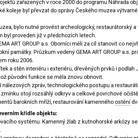
ojektů zařazených v roce 2000 do programu Náhrada objek
tské koleje byl převzat do správy Českého muzea výtvarn
a, bylo nutné provést archeologický, restaurátorský a 
 byl proveden již v předchozích letech.
MA ART GROUP a.s. Oborníci měli za cíl stanovit co nejv
okní památky. Průzkum vedený GEMA ART GROUP a.s. prob
hem roku 2006.
ek a stěn interiéru i exteriéru, dřevěných prvků i podla
ehož původní funkce se měla znovu obnovit.
í nálezových zpráv, technologického postupu a restaur
 zmínku stojí rozsáhlý odkryv a celkové povrchové očišt
mentů barokních mříží, restaurování kamenného
ostění
dve
verním křídle objektu:
acího systému. Kamenný žlab z kutnohorské arkózy se 
.