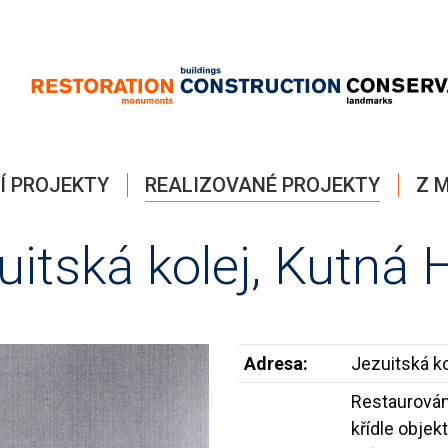
Í PROJEKTY
REALIZOVANÉ PROJEKTY
Z M
uitská kolej, Kutná 
Adresa:
Jezuitská ko
Restaurován
křídle objek