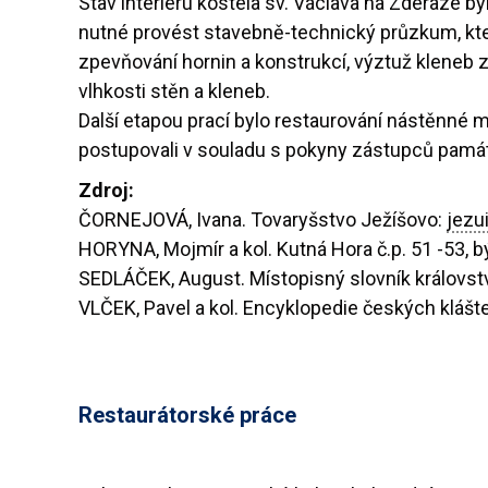
Stav interiéru kostela sv. Václava na Zderaze byl
nutné provést stavebně-technický průzkum, který 
zpevňování hornin a konstrukcí, výztuž kleneb 
vlhkosti stěn a kleneb.
Další etapou prací bylo restaurování nástěnné ma
postupovali v souladu s pokyny zástupců památ
Zdroj:
ČORNEJOVÁ, Ivana. Tovaryšstvo Ježíšovo:
jezu
HORYNA, Mojmír a kol. Kutná Hora č.p. 51 -53, b
SEDLÁČEK, August. Místopisný slovník království
VLČEK, Pavel a kol. Encyklopedie českých klášter
Restaurátorské práce