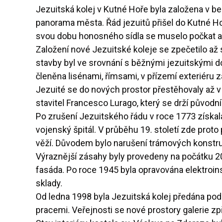
Jezuitská kolej v Kutné Hoře byla založena v be
panorama města. Řád jezuitů přišel do Kutné Ho
svou dobu honosného sídla se muselo počkat až 
Založení nové Jezuitské koleje se zpečetilo a
stavby byl ve srovnání s běžnými jezuitskými d
členěna lisénami, římsami, v přízemí exteriéru 
Jezuité se do nových prostor přestěhovaly až v 
stavitel Francesco Lurago, který se drží původn
Po zrušení Jezuitského řádu v roce 1773 získala
vojenský špitál. V průběhu 19. století zde proto
věží. Důvodem bylo narušení trámových konstrukc
Výraznější zásahy byly provedeny na počátku 20. 
fasáda. Po roce 1945 byla opravována elektroins
sklady.
Od ledna 1998 byla Jezuitská kolej předána po
pracemi. Veřejnosti se nové prostory galerie z