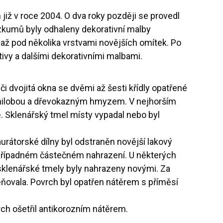
iž v roce 2004. O dva roky později se provedl
zkumů byly odhaleny dekorativní malby
až pod několika vrstvami novějších omítek. Po
ivy a dalšími dekorativními malbami.
i dvojitá okna se dvěmi až šesti křídly opatřené
hnilobou a dřevokazným hmyzem. V nejhorším
. Sklenářský tmel místy vypadal nebo byl
rátorské dílny byl odstraněn novější lakový
o případném částečném nahrazení. U některých
sklenářské tmely byly nahrazeny novými. Za
měňovala. Povrch byl opatřen nátěrem s příměsí
ch ošetřil antikorozním nátěrem.