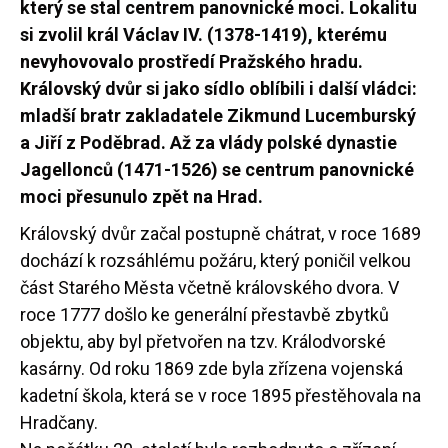
který se stal centrem panovnické moci. Lokalitu
si zvolil král Václav IV. (1378-1419), kterému
nevyhovovalo prostředí Pražského hradu.
Královský dvůr si jako sídlo oblíbili i další vládci:
mladší bratr zakladatele Zikmund Lucemburský
a Jiří z Poděbrad. Až za vlády polské dynastie
Jagellonců (1471-1526) se centrum panovnické
moci přesunulo zpět na Hrad.
Královský dvůr začal postupně chátrat, v roce 1689
dochází k rozsáhlému požáru, který poničil velkou
část Starého Města včetně královského dvora. V
roce 1777 došlo ke generální přestavbě zbytků
objektu, aby byl přetvořen na tzv. Králodvorské
kasárny. Od roku 1869 zde byla zřízena vojenská
kadetní škola, která se v roce 1895 přestěhovala na
Hradčany.