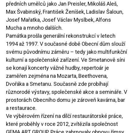
předních umělců jako Jan Preisler, Mikoláš Aleš,
Max Švabinský, František Ženíšek, Ladislav Šaloun,
Josef Mařatka, Josef Václav Myslbek, Alfons
Mucha a mnoho dalších.
Památka prošla generální rekonstrukcí v letech
1994 až 1997. V současné době Obecní dům slouží
svému původnímu záměru – tedy jako multifunkční
kulturní a společenské zařízení. Ve Smetanově síni
se konají koncerty vážné hudby, repertoár je
zaměřen zejména na Mozarta, Beethovena,
Dvořáka a Smetanu. Současně zde probíhají
různorodé výstavy, společenské akce a semináře. V
prostorách Obecního domu je zároveň kavárna, bar
a restaurace.
Ve výběrovém řízení na dílčí restaurátorské práce,
které proběhly v roce 2012, zvítězila společnost
GEMA ART GROUP. Práce zahrnovaly obnovu římsy,