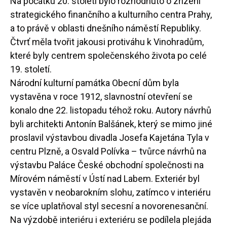
Na počátku 20. století bylo rozhodnuto o zřízení
strategického finančního a kulturního centra Prahy,
a to právě v oblasti dnešního náměstí Republiky.
Čtvrť měla tvořit jakousi protiváhu k Vinohradům,
které byly centrem společenského života po celé
19. století.
Národní kulturní památka Obecní dům byla
vystavěna v roce 1912, slavnostní otevření se
konalo dne 22. listopadu téhož roku. Autory návrhů
byli architekti Antonín Balšánek, který se mimo jiné
proslavil výstavbou divadla Josefa Kajetána Tyla v
centru Plzně, a Osvald Polívka – tvůrce návrhů na
výstavbu Paláce České obchodní společnosti na
Mírovém náměstí v Ústí nad Labem. Exteriér byl
vystavěn v neobarokním slohu, zatímco v interiéru
se více uplatňoval styl secesní a novorenesanční.
Na výzdobě interiéru i exteriéru se podílela plejáda