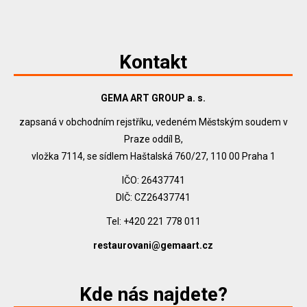
Kontakt
GEMA ART GROUP a. s.
zapsaná v obchodním rejstříku, vedeném Městským soudem v
Praze oddíl B,
vložka 7114, se sídlem Haštalská 760/27, 110 00 Praha 1
IČO: 26437741
DIČ: CZ26437741
Tel: +420 221 778 011
restaurovani@gemaart.cz
Kde nás najdete?