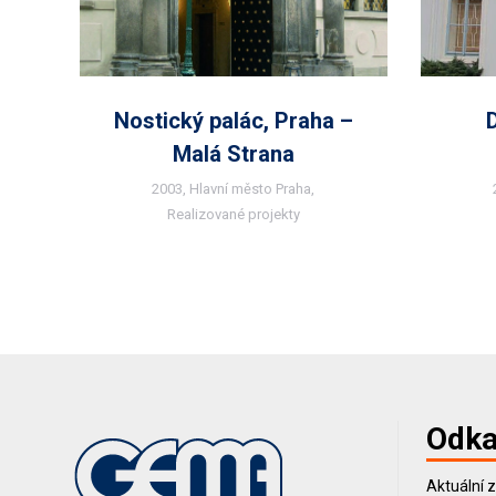
Nostický palác, Praha –
Malá Strana
2003
,
Hlavní město Praha
,
Realizované projekty
Odka
Aktuální 