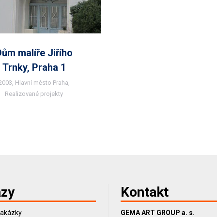
Dům malíře Jiřího
Trnky, Praha 1
2003
,
Hlavní město Praha
,
Realizované projekty
zy
Kontakt
zakázky
GEMA ART GROUP a. s.