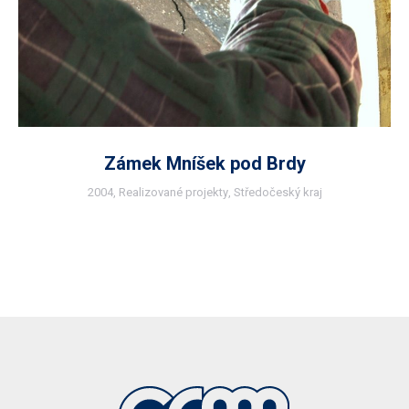
Zámek Mníšek pod Brdy
2004
,
Realizované projekty
,
Středočeský kraj