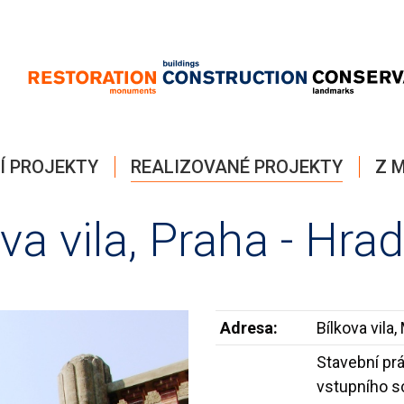
Í PROJEKTY
REALIZOVANÉ PROJEKTY
Z M
ova vila, Praha - Hra
Adresa:
Bílkova vila
Stavební pr
vstupního sc