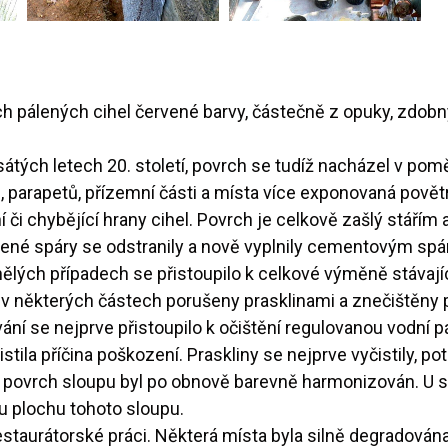
ých pálených cihel červené barvy, částečně z opuky, zdo
átých letech 20. století, povrch se tudíž nacházel v pom
, parapetů, přízemní části a místa více exponovaná pově
i chybějící hrany cihel. Povrch je celkově zašlý stářím 
ušené spáry se odstranily a nově vyplnily cementovým sp
nělých případech se přistoupilo k celkové výměně stávajíc
y v některých částech porušeny prasklinami a znečištěny
ní se nejprve přistoupilo k očištění regulovanou vodní p
stila příčina poškození. Praskliny se nejprve vyčistily, 
kový povrch sloupu byl po obnově barevně harmonizován. U
ou plochu tohoto sloupu.
staurátorské práci. Některá místa byla silně degradová