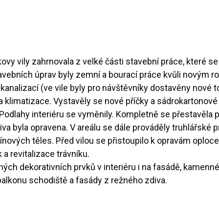
ovy vily zahrnovala z velké části stavební práce, které se
ebních úprav byly zemní a bourací práce kvůli novým rozv
kanalizací (ve vile byly pro návštěvníky dostavěny nové t
limatizace. Vystavěly se nové příčky a sádrokartonové p
odlahy interiéru se vyměnily. Kompletně se přestavěla p
a byla opravena. V areálu se dále prováděly truhlářské pr
nových těles. Před vilou se přistoupilo k opravám oploc
a revitalizace trávníku.
ch dekorativních prvků v interiéru i na fasádě, kamenného
lkonu schodiště a fasády z režného zdiva.