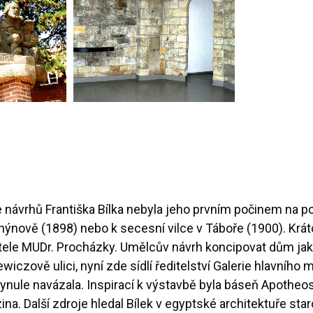
návrhů Františka Bílka nebyla jeho prvním počinem na poli 
ově (1898) nebo k secesní vilce v Táboře (1900). Krátc
 přítele MUDr. Procházky. Umělcův návrh koncipovat dům jak
ewiczově ulici, nyní zde sídlí ředitelství Galerie hlavního
plynule navázala. Inspirací k výstavbě byla báseň Apotheos
ina. Další zdroje hledal Bílek v egyptské architektuře star