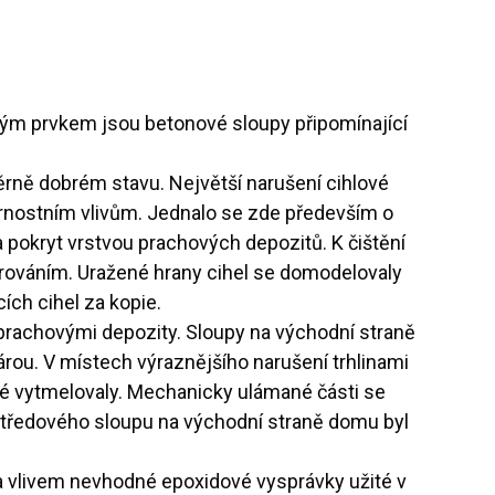
bným prvkem jsou betonové sloupy připomínající
ěrně dobrém stavu. Největší narušení cihlové
trnostním vlivům. Jednalo se zde především o
a pokryt vrstvou prachových depozitů. K čištění
árováním. Uražené hrany cihel se domodelovaly
ích cihel za kopie.
 prachovými depozity. Sloupy na východní straně
árou. V místech výraznějšího narušení trhlinami
poté vytmelovaly. Mechanicky ulámané části se
 středového sloupu na východní straně domu byl
na vlivem nevhodné epoxidové vysprávky užité v