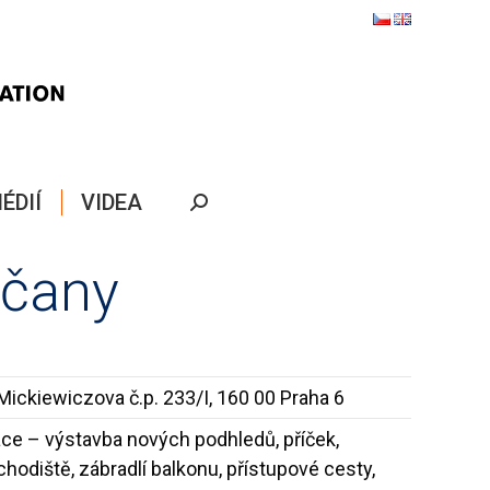
ÉDIÍ
VIDEA
Search:
dčany
, Mickiewiczova č.p. 233/I, 160 00 Praha 6
áce – výstavba nových podhledů, příček,
hodiště, zábradlí balkonu, přístupové cesty,