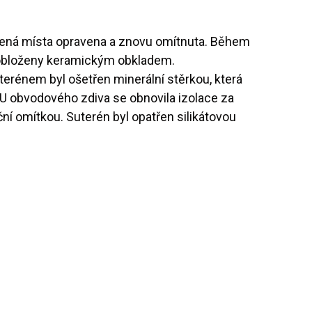
rušená místa opravena a znovu omítnuta. Během
ly obloženy keramickým obkladem.
erénem byl ošetřen minerální stěrkou, která
 U obvodového zdiva se obnovila izolace za
ní omítkou. Suterén byl opatřen silikátovou