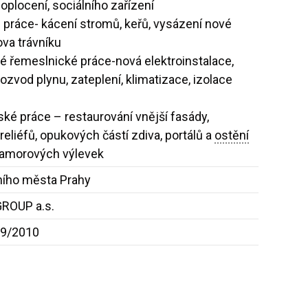
plocení, sociálního zařízení
 práce- kácení stromů, keřů, vysázení nové
ova trávníku
né řemeslnické práce-nová elektroinstalace,
rozvod plynu, zateplení, klimatizace, izolace
ké práce – restaurování vnější fasády,
liéfů, opukových částí zdiva, portálů a
ostění
mramorových výlevek
vního města Prahy
ROUP a.s.
09/2010