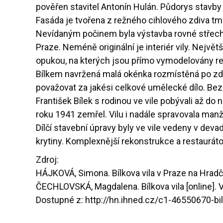
pověřen stavitel Antonín Hulán. Půdorys stavby
Fasáda je tvořena z režného cihlového zdiva t
Nevídaným počinem byla výstavba rovné střechy 
Praze. Neméně originální je interiér vily. Největš
opukou, na kterých jsou přímo vymodelovány re
Bílkem navržená malá okénka rozmístěná po zdec
považovat za jakési celkové umělecké dílo. Bez 
František Bílek s rodinou ve vile pobývali až 
roku 1941 zemřel. Vilu i nadále spravovala manže
Dílčí stavební úpravy byly ve vile vedeny v dev
krytiny. Komplexnější rekonstrukce a restaurá
Zdroj:
HÁJKOVÁ, Simona. Bílkova vila v Praze na Hradča
ČECHLOVSKÁ, Magdalena. Bílkova vila [online]. Vy
Dostupné z: http://hn.ihned.cz/c1-46550670-bil