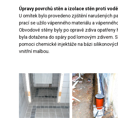
Úpravy povrchů stěn a izolace stěn proti vodě
U omítek bylo provedeno zjištění narušených par
prací se užilo vápenného materiálu a vápenného
Obvodové stěny byly po opravě zdiva opatřeny h
byla dotažena do spáry pod lomovým zdivem. Spá
pomoci chemické injektáže na bázi silikonových
vnitřní malbou.