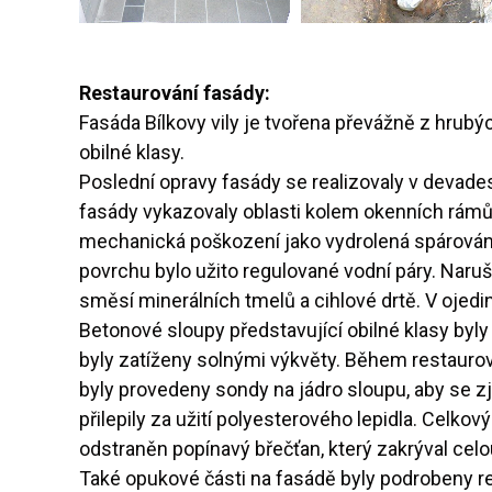
Restaurování fasády:
Fasáda Bílkovy vily je tvořena převážně z hrub
obilné klasy.
Poslední opravy fasády se realizovaly v devades
fasády vykazovaly oblasti kolem okenních rámů
mechanická poškození jako vydrolená spárování č
povrchu bylo užito regulované vodní páry. Nar
směsí minerálních tmelů a cihlové drtě. V ojedi
Betonové sloupy představující obilné klasy byl
byly zatíženy solnými výkvěty. Během restaurová
byly provedeny sondy na jádro sloupu, aby se zji
přilepily za užití polyesterového lepidla. Cel
odstraněn popínavý břečťan, který zakrýval cel
Také opukové části na fasádě byly podrobeny re