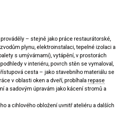
 prováděly – stejně jako práce restaurátorské,
odům plynu, elektroinstalaci, tepelné izolaci a
oalety s umývárnami), vytápění, v prostorách
odhledy v interiéru, povrch stěn se vymaloval,
řístupová cesta – jako stavebního materiálu se
áce v oblasti oken a dveří, probíhala
repase
ení a sadovým úpravám jako kácení stromů a
 a cihlového obložení uvnitř ateliéru a dalších