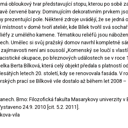
 má obloukový tvar představující stopu, kterou po sobě 
mavě červené barvy. Dominujícím dekorativním prvkem jso
prezentující pole. Některé zdroje uvádějí, že se jedná o
í místnost v domě tvoří ateliér, kde Bílek tvořil svá socha
liéfy z umělého kamene. Tématikou reliéfů jsou nábože
h. Umělec si svůj pražský domov navrhl kompletně sám, v
zajímavosti není ani sousoší „Komenský se loučí s vlastí“
do nacistické okupace, po březnových událostech se v roc
lka Berta Bílková, která celý objekt předala s platností o
adesátých letech 20. století, kdy se renovovala fasáda. 
torských prací se Bílkově vile dostalo až během let 200
nech. Brno: Filozofická fakulta Masarykovy univerzity v 
staveno 24.9. 2010 [cit. 5.2. 2011].
kova-vila