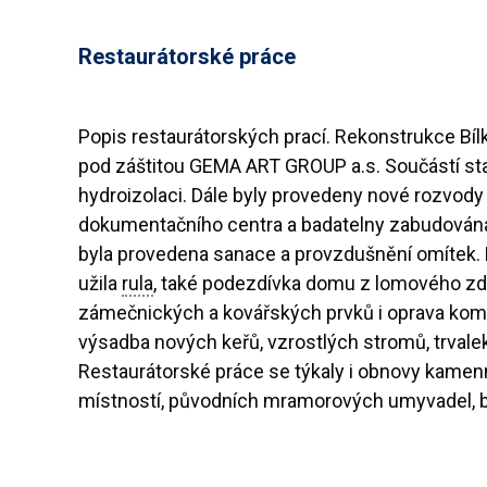
Restaurátorské práce
Popis restaurátorských prací. Rekonstrukce Bílk
pod záštitou GEMA ART GROUP a.s. Součástí stav
hydroizolaci. Dále byly provedeny nové rozvody 
dokumentačního centra a badatelny zabudována k
byla provedena sanace a provzdušnění omítek. P
užila
rula
, také podezdívka domu z lomového zdiv
zámečnických a kovářských prvků i oprava komí
výsadba nových keřů, vzrostlých stromů, trvalek 
Restaurátorské práce se týkaly i obnovy kamenný
místností, původních mramorových umyvadel, ba