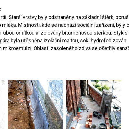
:
tií. Starší vrstvy byly odstraněny na základní štěrk, po
 mléka. Místnosti, kde se nachází sociální zařízení, by
rubou omítkou a izolovány bitumenovou stěrkou. Styk s t
ra byla utěsněna izolační maltou, sokl hydrofobizován.
 mikroemulzí. Oblasti zasoleného zdiva se ošetřily sanač