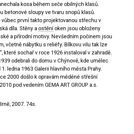
zanechala kosa během seče obilných klasů.
u betonové sloupy ve tvaru snopů klasů.
 vůbec první takto projektovanou střechu v
řská díla. Stěny a
ostění
oken jsou obloženy
nské a přírodní motivy. Nevšedním počinem jsou
četně nábytku s reliéfy. Bílkovu vilu tak lze
, které sochař v roce 1926 instaloval v zahradě.
e 1939 odebrali do domu v Chýnově, kde umělec
d 1. ledna 1963 Galerii hlavního města Prahy.
V roce 2000 došlo k opravám měděné střešní
8 – 2010 pod vedením GEMA ART GROUP a.s.
Brně, 2007. 74s.