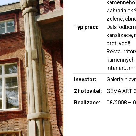
kamenného o
Zahradnické
zeleně, obn
Typ prací:
Další odbor
kanalizace, 
proti vodě
Restaurátors
kamenných re
interiéru, 
Investor:
Galerie hla
Zhotovitel:
GEMA ART G
Realizace:
08/2008 – 