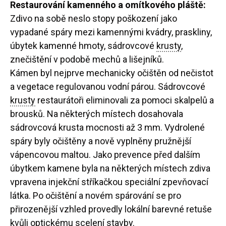
Restaurování kamenného a omítkového pláště:
Zdivo na sobě neslo stopy poškození jako
vypadané spáry mezi kamennými kvádry, praskliny,
úbytek kamenné hmoty, sádrovcové
krusty
,
znečištění v podobě mechů a lišejníků.
Kámen byl nejprve mechanicky očištěn od nečistot
a vegetace regulovanou vodní párou. Sádrovcové
krusty
restaurátoři eliminovali za pomoci skalpelů a
brousků. Na některých místech dosahovala
sádrovcová krusta mocnosti až 3 mm. Vydrolené
spáry byly očištěny a nově vyplněny pružnější
vápencovou maltou. Jako prevence před dalším
úbytkem kamene byla na některých místech zdiva
vpravena injekční stříkačkou speciální zpevňovací
látka. Po očištění a novém spárování se pro
přirozenější vzhled provedly lokální barevné retuše
kvůli optickému scelení stavby.