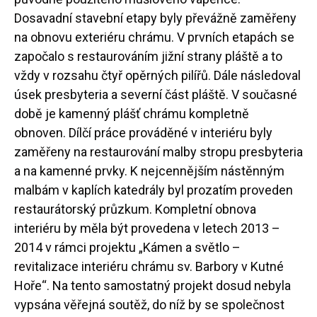
Dosavadní stavební etapy byly převážně zaměřeny
na obnovu exteriéru chrámu. V prvních etapách se
započalo s restaurováním jižní strany pláště a to
vždy v rozsahu čtyř opěrných pilířů. Dále následoval
úsek presbyteria a severní část pláště. V současné
době je kamenný plášť chrámu kompletně
obnoven. Dílčí práce prováděné v interiéru byly
zaměřeny na restaurování malby stropu presbyteria
a na kamenné prvky. K nejcennějším nástěnným
malbám v kaplích katedrály byl prozatím proveden
restaurátorský průzkum. Kompletní obnova
interiéru by měla být provedena v letech 2013 –
2014 v rámci projektu „Kámen a světlo –
revitalizace interiéru chrámu sv. Barbory v Kutné
Hoře“. Na tento samostatný projekt dosud nebyla
vypsána věřejná soutěž, do níž by se společnost