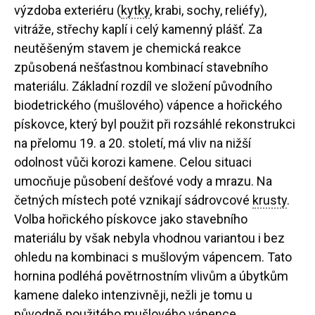
výzdoba exteriéru (
kytky
, krabi, sochy, reliéfy),
vitráže, střechy kaplí i celý kamenný plášť. Za
neutěšeným stavem je chemická reakce
způsobená nešťastnou kombinací stavebního
materiálu. Základní rozdíl ve složení původního
biodetrického (mušlového) vápence a hořického
pískovce, který byl použit při rozsáhlé rekonstrukci
na přelomu 19. a 20. století, má vliv na nižší
odolnost vůči korozi kamene. Celou situaci
umocňuje působení dešťové vody a mrazu. Na
četných místech poté vznikají sádrovcové
krusty
.
Volba hořického pískovce jako stavebního
materiálu by však nebyla vhodnou variantou i bez
ohledu na kombinaci s mušlovým vápencem. Tato
hornina podléhá povětrnostním vlivům a úbytkům
kamene daleko intenzivněji, nežli je tomu u
původně použitého mušlového vápence.