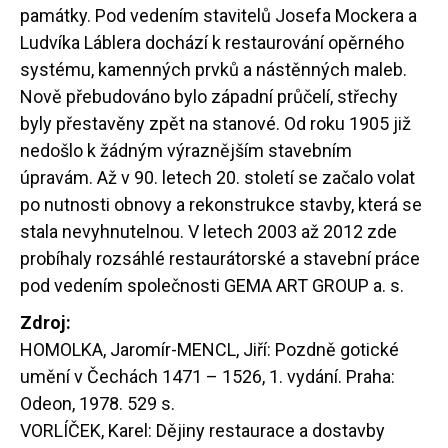
památky. Pod vedením stavitelů Josefa Mockera a
Ludvíka Láblera dochází k restaurování opěrného
systému, kamenných prvků a nástěnných maleb.
Nově přebudováno bylo západní průčelí, střechy
byly přestavěny zpět na stanové. Od roku 1905 již
nedošlo k žádným výraznějším stavebním
úpravám. Až v 90. letech 20. století se začalo volat
po nutnosti obnovy a rekonstrukce stavby, která se
stala nevyhnutelnou. V letech 2003 až 2012 zde
probíhaly rozsáhlé restaurátorské a stavební práce
pod vedením společnosti GEMA ART GROUP a. s.
Zdroj:
HOMOLKA, Jaromír-MENCL, Jiří: Pozdně gotické
umění v Čechách 1471 – 1526, 1. vydání. Praha:
Odeon, 1978. 529 s.
VORLÍČEK, Karel: Dějiny restaurace a dostavby