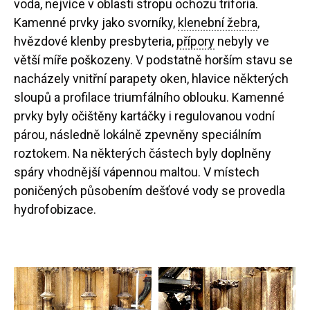
voda, nejvíce v oblasti stropu ochozu triforia.
Kamenné prvky jako svorníky,
klenební žebra
,
hvězdové klenby presbyteria,
přípory
nebyly ve
větší míře poškozeny. V podstatně horším stavu se
nacházely vnitřní parapety oken, hlavice některých
sloupů a profilace triumfálního oblouku. Kamenné
prvky byly očištěny kartáčky i regulovanou vodní
párou, následně lokálně zpevněny speciálním
roztokem. Na některých částech byly doplněny
spáry vhodnější vápennou maltou. V místech
poničených působením dešťové vody se provedla
hydrofobizace.