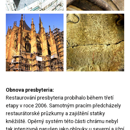
Obnova presbyteria:
Restaurování presbyteria probíhalo během třetí
etapy v roce 2006. Samotným pracím předcházely
restaurátorské průzkumy a zajištění statiky
kněžiště. Opěrný systém této části chrámu nebyl
tak intenzivně narušen jako oblouky u severní a jižní