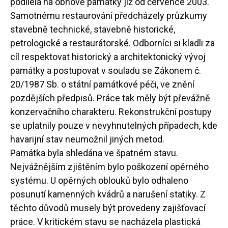
podílela na obnově památky již od července 2003.
Samotnému restaurování předcházely průzkumy
stavebně technické, stavebně historické,
petrologické a restaurátorské. Odborníci si kladli za
cíl respektovat historický a architektonický vývoj
památky a postupovat v souladu se Zákonem č.
20/1987 Sb. o státní památkové péči, ve znění
pozdějších předpisů. Práce tak měly být převážně
konzervačního charakteru. Rekonstrukční postupy
se uplatnily pouze v nevyhnutelných případech, kde
havarijní stav neumožnil jiných metod.
Památka byla shledána ve špatném stavu.
Nejvážnějším zjištěním bylo poškození opěrného
systému. U opěrných oblouků bylo odhaleno
posunutí kamenných kvádrů a narušení statiky. Z
těchto důvodů musely být provedeny zajišťovací
práce. V kritickém stavu se nacházela plastická