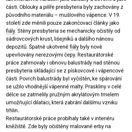
části. Oblouky a pilíře presbyteria byly zachovány z
původního materiálu – mušlového vápence. V 19.
století zde měnili pouze zakončovací články jako
fiály
. Stěny presbyteria se mechanicky očistily od
sádrovcových krust, lišejníků a dalšího nánosu
depozitů. Špatně ukotvené
fiály
byly nově
upevňovány nerezovými čepy. Restaurátorské
práce zahrnovaly i obnovu balustrády nad stěnou
presbyteria skládající se z pískovcové i vápencové
části. Povrch balustrády byl vyčištěn, ke spárování
se užilo vhodnější vápenné malty. Praskliny v celé
délce se zatmelily pružným akrylátovým tmelem
umožňující dilataci, která zabrání dalšímu vzniku
trhlin.
Restaurátorské práce probíhaly také v interiéru
kněžiště. Zde byly očištěny malované erby na