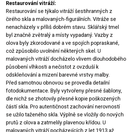
Restaurování vitráží:
Restaurování se týkalo vitráží šestihranných z
čirého skla a malovaných-figurálních. Vitráže se
nenacházely v příliš dobrém stavu. Sklářský tmel
byl značně zvětralý a místy vypadaný. Vazby z
olova byly zkorodované a ve spojích popraskané,
což způsobilo uvolnění některých skel. U
malovaných vitráží docházelo vlivem dlouhodobého
působení vlhkosti a nečistot z ovzduší k
odskleňování a mizení barevné vrstvy malby.
Před samotnou obnovou se provedla detailní
fotodokumentace. Byly vytvořeny přesné šablony,
dle nichž se zhotovily přesné kopie poškozených
částí skla. Pro autentičnost zachování nerovností
se užilo taženého skla. Výplně se vložily do nových
prutů z olova a zatmelily plavenou křídou. U
malovaných vitráží pocházejících z let 1913 až