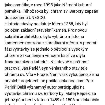
jako památka, v roce 1995 jako Národní kulturní
památka. Téhož roku byl chrám sv. Barbory zapsán
do seznamu
UNESCO
.
Historie stavby se datuje létem 1388, kdy byl
položen základní stavební kámen. Pro novou
sakrální architekturu bylo vybráno místo na
kamenném ostrohu za hradbami města. V prvotní
fázi výstavby se jednalo o pětilodí s vysokým
chórem zakončeným věncem kaplí ve stylu
francouzských katedrál. Na stavbě s určitostí
pracoval Jan Parléř, syn věhlasného stavitele
chrámu sv. Víta v Praze. Není však vyloučeno, že na
prvních projektech se podílel dokonce sám Petr
Parléř. Další významný autor participující na
výstavbě chrámu sv. Barbory byl Matěj Rejsek, za
jehož působení v letech 1489 až 1506 se dokončilo