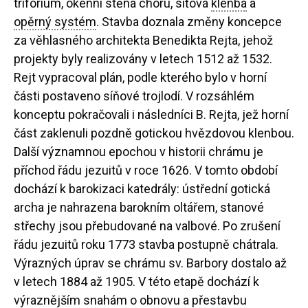
triforium, okenní stěna chóru, síťová
klenba
a
opěrný systém
. Stavba doznala změny koncepce
za věhlasného architekta Benedikta Rejta, jehož
projekty byly realizovány v letech 1512 až 1532.
Rejt vypracoval plán, podle kterého bylo v horní
části postaveno síňové trojlodí. V rozsáhlém
konceptu pokračovali i následníci B. Rejta, jež horní
část zaklenuli pozdně gotickou hvězdovou klenbou.
Další významnou epochou v historii chrámu je
příchod řádu jezuitů v roce 1626. V tomto období
dochází k barokizaci katedrály: ústřední gotická
archa je nahrazena barokním oltářem, stanové
střechy jsou přebudované na valbové. Po zrušení
řádu jezuitů roku 1773 stavba postupně chátrala.
Výrazných úprav se chrámu sv. Barbory dostalo až
v letech 1884 až 1905. V této etapě dochází k
výraznějším snahám o obnovu a přestavbu