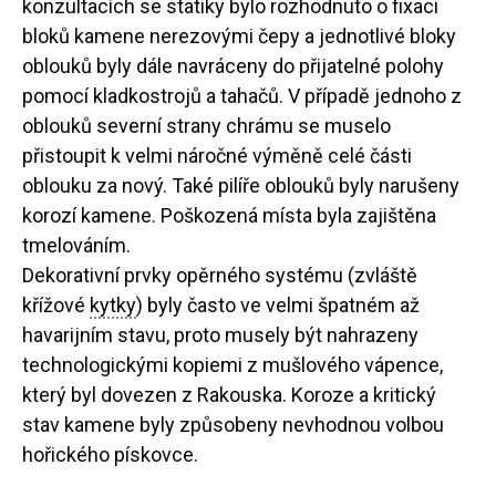
konzultacích se statiky bylo rozhodnuto o fixaci
bloků kamene nerezovými čepy a jednotlivé bloky
oblouků byly dále navráceny do přijatelné polohy
pomocí kladkostrojů a tahačů. V případě jednoho z
oblouků severní strany chrámu se muselo
přistoupit k velmi náročné výměně celé části
oblouku za nový. Také pilíře oblouků byly narušeny
korozí kamene. Poškozená místa byla zajištěna
tmelováním.
Dekorativní prvky opěrného systému (zvláště
křížové
kytky
) byly často ve velmi špatném až
havarijním stavu, proto musely být nahrazeny
technologickými kopiemi z mušlového vápence,
který byl dovezen z Rakouska. Koroze a kritický
stav kamene byly způsobeny nevhodnou volbou
hořického pískovce.