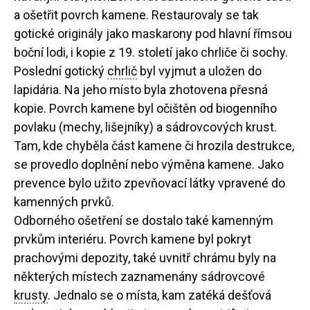
a ošetřit povrch kamene. Restaurovaly se tak
gotické originály jako maskarony pod hlavní římsou
boční lodi, i kopie z 19. století jako chrliče či sochy.
Poslední gotický
chrlič
byl vyjmut a uložen do
lapidária. Na jeho místo byla zhotovena přesná
kopie. Povrch kamene byl očištěn od biogenního
povlaku (mechy, lišejníky) a sádrovcových krust.
Tam, kde chyběla část kamene či hrozila destrukce,
se provedlo doplnění nebo výměna kamene. Jako
prevence bylo užito zpevňovací látky vpravené do
kamenných prvků.
Odborného ošetření se dostalo také kamenným
prvkům interiéru. Povrch kamene byl pokryt
prachovými depozity, také uvnitř chrámu byly na
některých místech zaznamenány sádrovcové
krusty
. Jednalo se o místa, kam zatéká dešťová