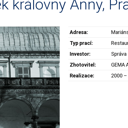
k královny Anny, Pr
Adresa:
Mariáns
Typ prací:
Restau
Investor:
Správa
Zhotovitel:
GEMA A
Realizace:
2000 –