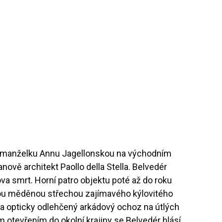
ou manželku Annu Jagellonskou na východním
nově architekt Paollo della Stella. Belvedér
va smrt. Horní patro objektu poté až do roku
šnou měděnou střechou zajímavého kýlovitého
ý a opticky odlehčený arkádový ochoz na útlých
m otevřením do okolní krajiny se Belvedér hlásí