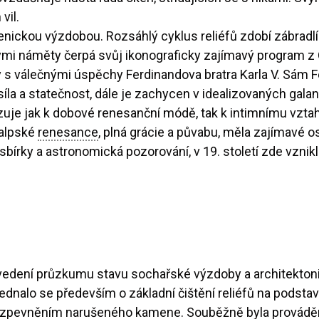
vil.
ickou výzdobou. Rozsáhlý cyklus reliéfů zdobí zábradlí
ými náměty čerpá svůj ikonograficky zajímavý program z 
vy s válečnými úspěchy Ferdinandova bratra Karla V. Sám F
síla a statečnost, dále je zachycen v idealizovaných gala
zuje jak k dobové renesanční módě, tak k intimnímu vzta
aalpské
renesance
, plná grácie a půvabu, měla zajímavé o
sbírky a astronomická pozorování, v 19. století zde vznik
ovedení průzkumu stavu sochařské výzdoby a architekton
dnalo se především o základní čištění reliéfů na podstav
álním zpevněním narušeného kamene. Souběžně byla prová