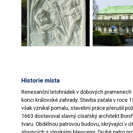
Historie místa
Renesanční letohrádek v dobových pramenech n
konci královské zahrady. Stavba začala v roce 15
však vznikal pomalu, stavební práce přerušil po
1663 dostavoval slavný císařský architekt Bon
tvaru. Obdélnou patrovou budovu, skrývající v ú
sloupcích s jónskými hlavicemi. Druhé patro pro