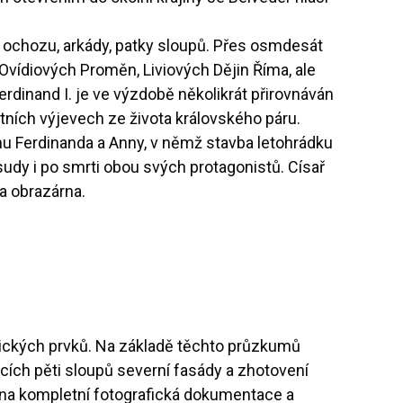
 ochozu, arkády, patky sloupů. Přes osmdesát
Ovídiových Proměn, Liviových Dějin Říma, ale
erdinand I. je ve výzdobě několikrát přirovnáván
ntních výjevech ze života královského páru.
hu Ferdinanda a Anny, v němž stavba letohrádku
sudy i po smrti obou svých protagonistů. Císař
la obrazárna.
ických prvků. Na základě těchto průzkumů
cích pěti sloupů severní fasády a zhotovení
děna kompletní fotografická dokumentace a