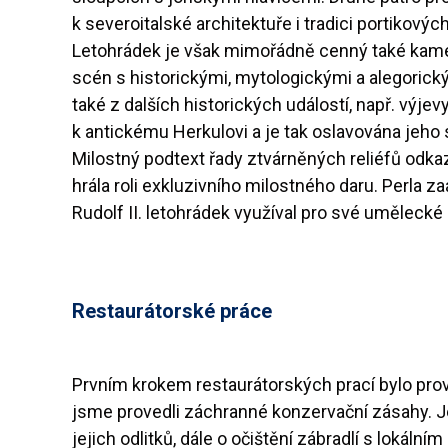
k severoitalské architektuře i tradici portikových 
Letohrádek je však mimořádně cenný také kamen
scén s historickými, mytologickými a alegorick
také z dalších historických událostí, např. výje
k antickému Herkulovi a je tak oslavována jeho 
Milostný podtext řady ztvárněných reliéfů odka
hrála roli exkluzivního milostného daru. Perla z
Rudolf II. letohrádek využíval pro své umělecké 
Restaurátorské práce
Prvním krokem restaurátorských prací bylo pr
jsme provedli záchranné konzervační zásahy. Je
jejich odlitků, dále o očištění zábradlí s lok