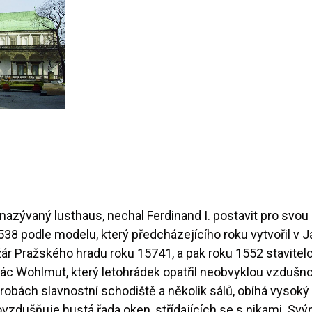
azývaný lusthaus, nechal Ferdinand I. postavit pro sv
38 podle modelu, který předcházejícího roku vytvořil v Ja
žár Pražského hradu roku 15741, a pak roku 1552 stavitelo
ifác Wohlmut, který letohrádek opatřil neobvyklou vzdu
trobách slavnostní schodiště a několik sálů, obíhá vysok
vzdušňuje hustá řada oken, střídajících se s nikami. Svý