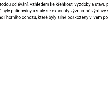
ou odlévání. Vzhledem ke křehkosti výzdoby a stavu p
éfů byly patinovány a staly se exponáty významné výstav
lí horního ochozu, které byly silně poškozeny vlivem po