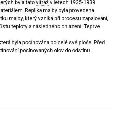
terých byla tato
vitráž
v letech 1935-1939
teriálem. Replika malby byla provedena
u malby, který vzniká při procesu zapalování,
ůstu teploty a následného chlazení. Teprve
 která byla pocínována po celé své ploše. Před
tinování pocínovaných olov do odstínu