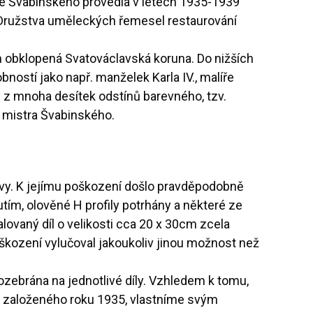
xe Švabinského provedla v letech 1935-1939
u Družstva uměleckých řemesel restaurování
m obklopená Svatováclavská koruna. Do nižších
ostí jako např. manželek Karla IV., malíře
 z mnoha desítek odstínů barevného, tzv.
u mistra Švabinského.
 Evy. K jejímu poškození došlo pravděpodobně
ím, olověné H profily potrhány a některé ze
vaný díl o velikosti cca 20 x 30cm zcela
oškození vylučoval jakoukoliv jinou možnost než
ozebrána na jednotlivé díly. Vzhledem k tomu,
ky založeného roku 1935, vlastníme svým