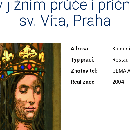
v jižním průčelí příč
sv. Víta, Praha
Adresa:
Katedrál
Typ prací:
Restaur
Zhotovitel:
GEMA A
Realizace:
2004