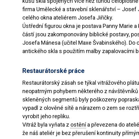
kusů skla spojených více než tunou celoplošně
firma Umělecké a stavební sklenářství – Josef
celého okna ateliérem Josefa Jiřičky.
Ústřední figurou okna je postava Panny Marie 
částí jsou zakomponovány biblické postavy, post
Josefa Mánesa (učitel Maxe Švabinského). Do ol
antického skla s použitím malby zapalovacími b
Restaurátorské práce
Restaurátorský zásah se týkal vitrážového plát
neopatrným pohybem některého z návštěvníků tri
skleněných segmentů byly poškozeny popraskání
vypadl z olověné sítě a nárazem o zem se roztří
vyrobit jeho repliku.
Vitráž byla vyňata z
ostění
a převezena do atelié
že náš ateliér je bez přerušení kontinuity pří