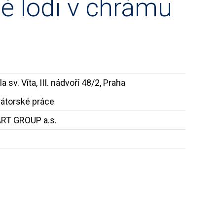
né lodi v chrámu
a sv. Víta, III. nádvoří 48/2, Praha
átorské práce
RT GROUP a.s.