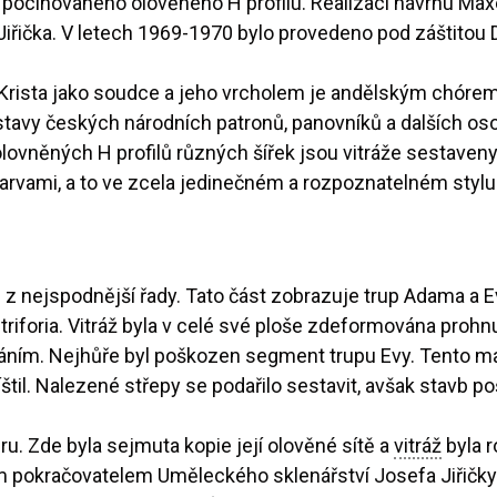
 pocínovaného olověného H profilu. Realizaci návrhu Ma
 Jiřička. V letech 1969-1970 bylo provedeno pod záštito
a Krista jako soudce a jeho vrcholem je andělským chóre
avy českých národních patronů, panovníků a dalších osobn
ovněných H profilů různých šířek jsou vitráže sestaveny
arvami, a to ve zcela jedinečném a rozpoznatelném styl
u z nejspodnější řady. Tato část zobrazuje trup Adama a
foria. Vitráž byla v celé své ploše zdeformována prohnut
m. Nejhůře byl poškozen segment trupu Evy. Tento malo
štil. Nalezené střepy se podařilo sestavit, avšak stavb p
ru. Zde byla sejmuta kopie její olověné sítě a
vitráž
byla r
mým pokračovatelem Uměleckého sklenářství Josefa Jiřič