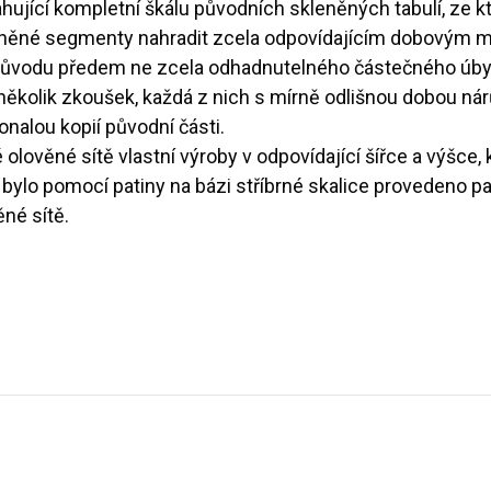
hující kompletní škálu původních skleněných tabulí, ze k
něné segmenty nahradit zcela odpovídajícím dobovým ma
důvodu předem ne zcela odhadnutelného částečného úbytk
několik zkoušek, každá z nich s mírně odlišnou dobou nár
onalou kopií původní části.
olověné sítě vlastní výroby v odpovídající šířce a výšce,
ylo pomocí patiny na bázi stříbrné skalice provedeno pa
né sítě.