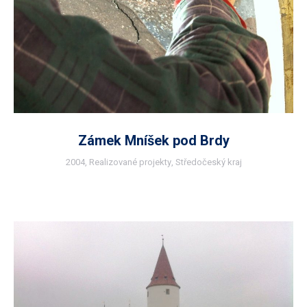
Zámek Mníšek pod Brdy
2004
,
Realizované projekty
,
Středočeský kraj