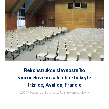
Rekonstrukce slavnostního
víceúčelového sálu objektu kryté
tržnice, Avallon, Francie
2004
,
Mezinárodní projekty
,
Realizované projekty