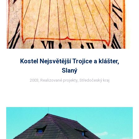
Kostel Nejsvětější Trojice a klášter,
Slaný
2003
,
Realizované projekty
,
Středočeský kraj