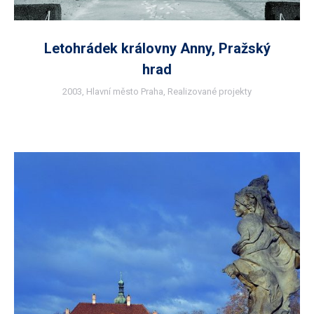
Letohrádek královny Anny, Pražský
hrad
2003
,
Hlavní město Praha
,
Realizované projekty