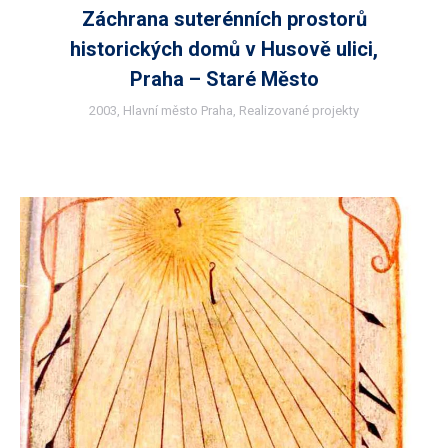
Záchrana suterénních prostorů
historických domů v Husově ulici,
Praha – Staré Město
2003
,
Hlavní město Praha
,
Realizované projekty