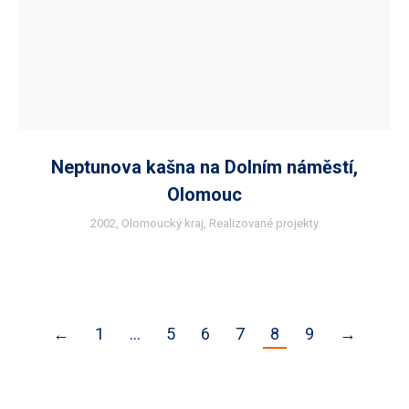
Neptunova kašna na Dolním náměstí,
Olomouc
2002
,
Olomoucký kraj
,
Realizované projekty
←
1
…
5
6
7
8
9
→