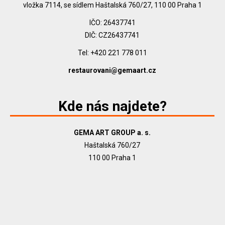
vložka 7114, se sídlem Haštalská 760/27, 110 00 Praha 1
IČO: 26437741
DIČ: CZ26437741
Tel: +420 221 778 011
restaurovani@gemaart.cz
Kde nás najdete?
GEMA ART GROUP a. s.
Haštalská 760/27
110 00 Praha 1