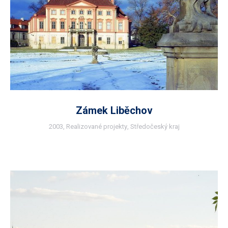
Zámek Liběchov
2003
,
Realizované projekty
,
Středočeský kraj