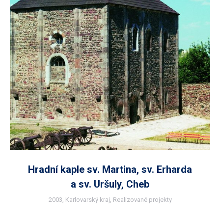
Hradní kaple sv. Martina, sv. Erharda
a sv. Uršuly, Cheb
2003
,
Karlovarský kraj
,
Realizované projekty