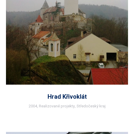
Hrad Křivoklát
2004
,
Realizované projekty
,
Středočeský kraj