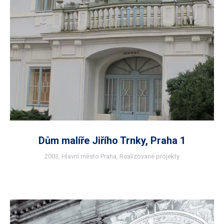
Dům malíře Jiřího Trnky, Praha 1
2003
,
Hlavní město Praha
,
Realizované projekty