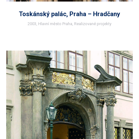
Toskánský palác, Praha – Hradčany
2003
,
Hlavní město Praha
,
Realizované projekty